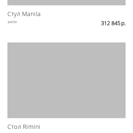
Стул Manila
312 845
р.
BAXTER
Стол Rimini