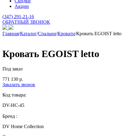
Скидки
Акции
(
347
) 291-21-16
ОБРАТНЫЙ ЗВОНОК
Главная
/
Каталог
/
Спальни
/
Кровати
/
Кровать EGOIST letto
Кровать EGOIST letto
Под заказ
771 130
р.
Заказать звонок
Код товара:
DV-HC-45
Бренд :
DV Home Collection