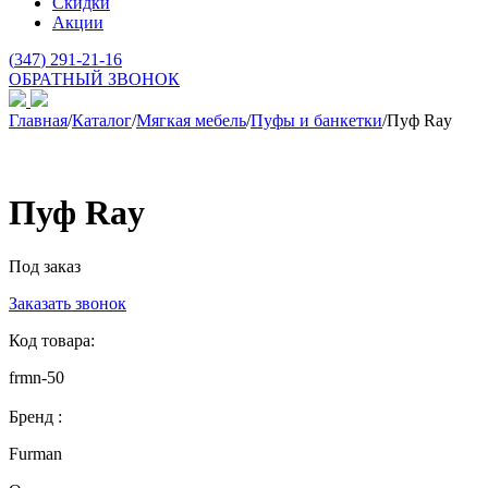
Скидки
Акции
(
347
) 291-21-16
ОБРАТНЫЙ ЗВОНОК
Главная
/
Каталог
/
Мягкая мебель
/
Пуфы и банкетки
/
Пуф Ray
Пуф Ray
Под заказ
Заказать звонок
Код товара:
frmn-50
Бренд :
Furman