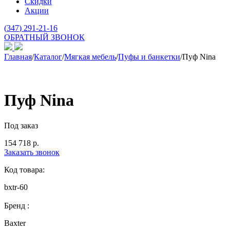
Скидки
Акции
(
347
) 291-21-16
ОБРАТНЫЙ ЗВОНОК
Главная
/
Каталог
/
Мягкая мебель
/
Пуфы и банкетки
/
Пуф Nina
Пуф Nina
Под заказ
154 718
р.
Заказать звонок
Код товара:
bxtr-60
Бренд :
Baxter