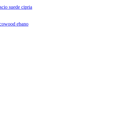
io suede cipria
Ecowood ebano