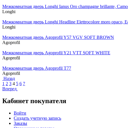
Межкомнатная дверь Longhi Ianus Oro champagne brillante, Camosc
Longhi
Межкомнатная дверь Longhi Headline Elettrocolore moro opaco, 
Longhi
Межкомнатная дверь Agoprofil Y57 VGV SOFT BROWN
Agoprofil
Межкомнатная дверь Agoprofil Y21 VTT SOFT WHITE
Agoprofil
Межкомнатная дверь Agoprofil T77
Agoprofil
Назад
1
2
3
4
5
6
7
Вперед
Кабинет покупателя
Войти
Создать учетную запись
Заказы